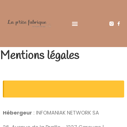
Le bien-être
Les ateliers & Animations
Mentions légales
Hébergeur
: INFOMANIAK NETWORK SA